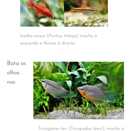
barbo-cereja (Puntius titteya) macho à
esquerda e fêmea à direita.
Bata os
olhos
nas
Tricogaster leri (Tricopodus leerii), macho à