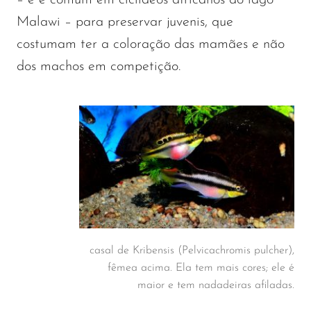
Malawi – para preservar juvenis, que
costumam ter a coloração das mamães e não
dos machos em competição.
casal de Kribensis (Pelvicachromis pulcher),
fêmea acima. Ela tem mais cores; ele é
maior e tem nadadeiras afiladas.