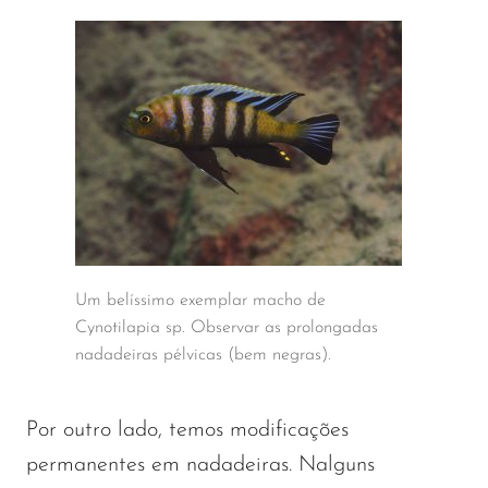
Um belíssimo exemplar macho de
Cynotilapia sp. Observar as prolongadas
nadadeiras pélvicas (bem negras).
Por outro lado, temos modificações
permanentes em nadadeiras. Nalguns