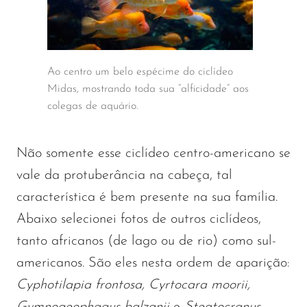
Ao centro um belo espécime do ciclídeo
Midas, mostrando toda sua “alficidade” aos
colegas de aquário.
Não somente esse ciclídeo centro-americano se
vale da protuberância na cabeça, tal
característica é bem presente na sua família.
Abaixo selecionei fotos de outros ciclídeos,
tanto africanos (de lago ou de rio) como sul-
americanos. São eles nesta ordem de aparição:
Cyphotilapia frontosa, Cyrtocara moorii,
Gymnogeophagus balzanii
e
Steatocranus