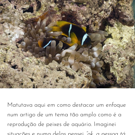
Matutava aqui em como destacar um enfoque
num artigo de um tema tão amplo como é a
reprodução de peixes de aquário. Imaginei
situações e numa delas pensei
“ok, a pessoa tá