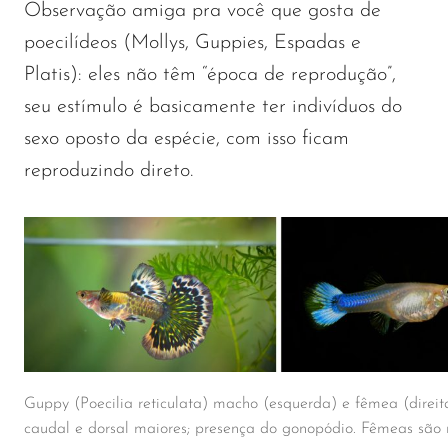
Observação amiga pra você que gosta de
poecilídeos (Mollys, Guppies, Espadas e
Platis): eles não têm “época de reprodução”,
seu estímulo é basicamente ter indivíduos do
sexo oposto da espécie, com isso ficam
reproduzindo direto.
Guppy (Poecilia reticulata) macho (esquerda) e fêmea (direit
caudal e dorsal maiores; presença do gonopódio. Fêmeas são