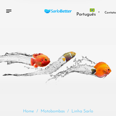
Contat
Português
Home
/
Motobombas
/
Linha Sarlo