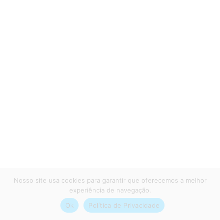
Español
English
Contato
Segunda a sexta, das 7h30 às 16h45
11 4220 2011 – 11 4220 4995
11 4220 3800 – 11 4220 4474
sac@sarlobetter.com.br
Nosso site usa cookies para garantir que oferecemos a melhor
experiência de navegação.
Ok
Política de Privacidade