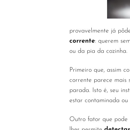
provavelmente já pôd
corrente
: querem sem
ou da pia da cozinha. 
Primeiro que, assim c
corrente parece mais
parada. Isto é, seu in
estar contaminada ou 
Outro fator que pode i
lhes permite
detecta