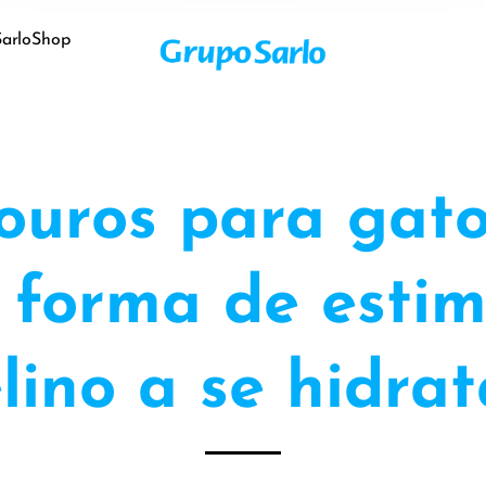
SarloShop
ouros para gato
 forma de estim
elino a se hidrat