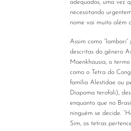
adequados, uma vez qu
necessitando urgentem
nome vai muito além d
Assim como “lambari” 
descritas do gênero A
Moenkhausia, o termo “
como o Tetra do Cong
família Alestidae ou p
Diapoma terofali), de
enquanto que no Bras
ninguém se decide. “H
Sim, os tetras perte