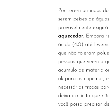
Por serem oriundos do
serem peixes de águas
provavelmente exigirá
aquecedor
. Embora r
ácido (4,0) até leveme
que não toleram polue
pessoas que veem a q
acúmulo de matéria o
ok para as copeínas; e
necessárias trocas par
deixa explícito que nã
você possa precisar d