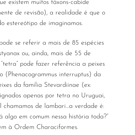
e existem muitos táxons-cabide
ente de revisão), a realidade é que o
o estereótipo de imaginamos.
pode se referir a mais de 85 espécies
styanax ou, ainda, mais de 55 de
tetra” pode fazer referência a peixes
o (Phenacogrammus interruptus) da
eixes da família Stevardiinae (ex:
signados apenas por tetra no Uruguai,
il chamamos de lambari…a verdade é:
á algo em comum nessa história toda?”
ncem à Ordem Characiformes.